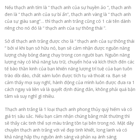
Nếu thạch anh tím là “ thạch anh của sự huyền ảo ”, thạch anh
đen là “ thạch anh của sự bí ẩn”, thạch anh vàng là “ thạch anh
của sự giàu sang”… thì thạch anh trắng cũng có 1 cái tên dành
riêng cho nó đó là “ thạch anh của sự thông thái ”.
Sở dĩ thạch anh trắng được cho là “ thạch anh của sự thông thái
” bởi vì khi bạn sở hữu nó, bạn sẽ cảm nhận được nguồn năng
lượng cháy bỏng đang chạy trong con người bạn. Nguồn năng
lượng này có khả năng lưu trữ, chuyển hóa và kích thích đến các
tế bào thần kinh của bạn khiến năng lượng trí tuệ của bạn tuôn
trào dồi dào, chất xám luôn được tích tụ và thoát ra. Bạn sẽ
cảm thấy mọi suy nghĩ, hành động của mình luôn được đưa ra 1
cách ngay và liền và là quyết định đúng đắn, không phải quá bận
tâm và suy nghĩ gì nhiều.
Thạch anh trắng là 1 loại thạch anh phong thủy quý hiếm và có
giá trị sâu sắc. Nếu bạn cảm nhận chúng bằng mắt thường thì
sẽ thấy các tinh thể sợi màu trắng tồn tại bên trong nó. Mặt dây
chuyền thạch anh trắng với vẻ đẹp tinh khiết, long lanh và có
khả năng hấp thụ nguồn ánh sáng và phản xạ ánh sáng.