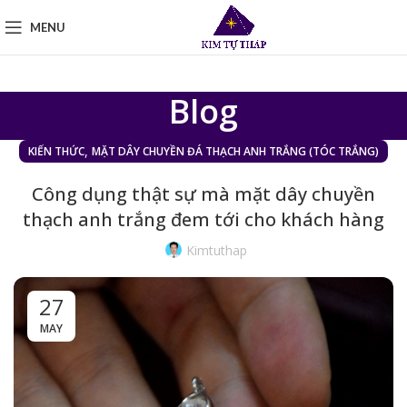
MENU
Blog
,
KIẾN THỨC
MẶT DÂY CHUYỀN ĐÁ THẠCH ANH TRẮNG (TÓC TRẮNG)
Công dụng thật sự mà mặt dây chuyền
thạch anh trắng đem tới cho khách hàng
Kimtuthap
27
MAY