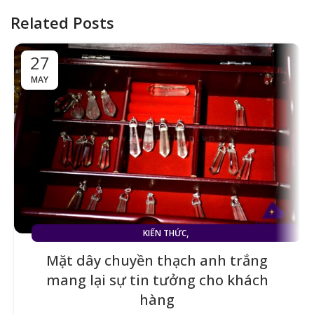
Related Posts
27
MAY
,
KIẾN THỨC
MẶT DÂY CHUYỀN ĐÁ THẠCH ANH TRẮNG (TÓC TRẮNG)
Mặt dây chuyền thạch anh trắng
mang lại sự tin tưởng cho khách
hàng