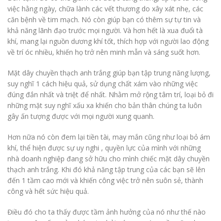
việc hằng ngày, chữa lành các vết thương do xây xát nhẹ, các
căn bệnh về tim mạch. Nó còn giúp bạn có thêm sự tự tin và
khả năng lãnh đạo trước mọi người. Và hơn hết là xua đuổi tà
khí, mang lại nguồn dương khí tốt, thích hợp với người lao động
về trí óc nhiều, khiến họ trở nên minh mẫn và sáng suốt hơn.
Mặt dây chuyền thạch anh trắng giúp bạn tập trung năng lượng,
suy nghĩ 1 cách hiệu quả, sử dụng chất xám vào những việc
đúng đắn nhất và triệt để nhất. Nhằm mở rộng tâm trí, loại bỏ đi
những mặt suy nghĩ xấu xa khiến cho bản thân chúng ta luôn
gây ấn tượng được với mọi người xung quanh.
Hơn nữa nó còn đem lại tiền tài, may mắn cũng như loại bỏ ám
khí, thể hiện được sự uy nghi , quyền lực của mình với những
nhà doanh nghiệp đang sở hữu cho mình chiếc mặt dây chuyền
thạch anh trắng. Khi đó khả năng tập trung của các bạn sẽ lên
đến 1 tầm cao mới và khiến công việc trở nên suôn sẻ, thành
công và hết sức hiệu quả.
Điều đó cho ta thấy được tầm ảnh hưởng của nó như thế nào