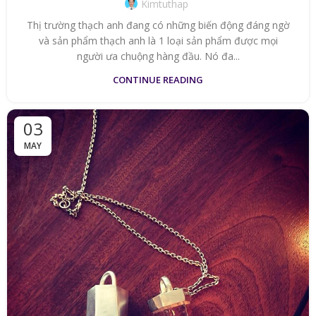
Kimtuthap
Thị trường thạch anh đang có những biến động đáng ngờ
và sản phẩm thạch anh là 1 loại sản phẩm được mọi
người ưa chuộng hàng đầu. Nó đa...
CONTINUE READING
03
MAY