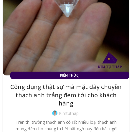
,
KIẾN THỨC
MẶT DÂY CHUYỀN ĐÁ THẠCH ANH TRẮNG (TÓC TRẮNG)
Công dụng thật sự mà mặt dây chuyền
thạch anh trắng đem tới cho khách
hàng
Kimtuthap
Trên thị trường thạch anh có rất nhiều loại thạch anh
mang đến cho chúng ta hết bất ngờ này đến bất ngờ