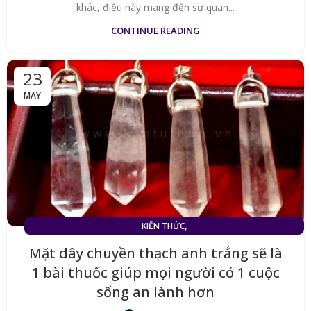
khác, điều này mang đến sự quan...
CONTINUE READING
23
MAY
,
KIẾN THỨC
MẶT DÂY CHUYỀN ĐÁ THẠCH ANH TRẮNG (TÓC TRẮNG)
Mặt dây chuyền thạch anh trắng sẽ là
1 bài thuốc giúp mọi người có 1 cuộc
sống an lành hơn