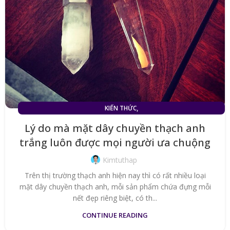
,
KIẾN THỨC
MẶT DÂY CHUYỀN ĐÁ THẠCH ANH TRẮNG (TÓC TRẮNG)
Lý do mà mặt dây chuyền thạch anh
trắng luôn được mọi người ưa chuộng
Kimtuthap
Trên thị trường thạch anh hiện nay thì có rất nhiều loại
mặt dây chuyền thạch anh, mỗi sản phẩm chứa đựng mỗi
nết đẹp riêng biệt, có th...
CONTINUE READING