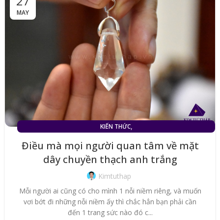
27
MAY
,
KIẾN THỨC
MẶT DÂY CHUYỀN ĐÁ THẠCH ANH TRẮNG (TÓC TRẮNG)
Điều mà mọi người quan tâm về mặt
dây chuyền thạch anh trắng
Kimtuthap
Mỗi người ai cũng có cho mình 1 nỗi niềm riêng, và muốn
vơi bớt đi những nỗi niềm ấy thì chắc hẳn bạn phải cần
đến 1 trang sức nào đó c...