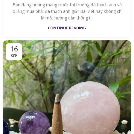
Bạn đang hoang mang trước thị trường đá thạch anh và
lo lắng mua phải đá thạch anh giả? Bài viết này không chỉ
là một hướng dẫn thông t...
CONTINUE READING
16
SEP