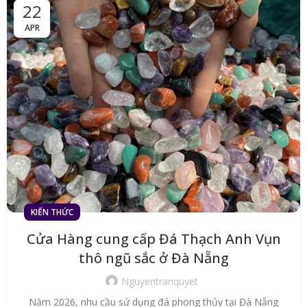
22
APR
KIẾN THỨC
Cửa Hàng cung cấp Đá Thạch Anh Vụn
thô ngũ sắc ở Đà Nẵng
Nguyentranquyet
Năm 2026, nhu cầu sử dụng đá phong thủy tại Đà Nẵng