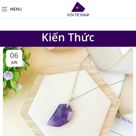
MENU
Kiến Thức
06
JUN