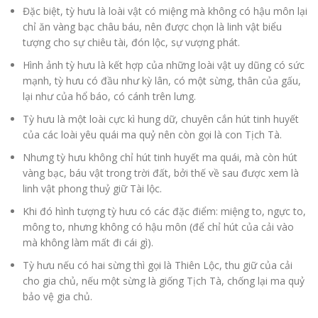
Đặc biệt, tỳ hưu là loài vật có miệng mà không có hậu môn lại
chỉ ăn vàng bạc châu báu, nên được chọn là linh vật biểu
tượng cho sự chiêu tài, đón lộc, sự vượng phát.
Hình ảnh tỳ hưu là kết hợp của những loài vật uy dũng có sức
mạnh, tỳ hưu có đầu như kỳ lân, có một sừng, thân của gấu,
lại như của hổ báo, có cánh trên lưng.
Tỳ hưu là một loài cực kì hung dữ, chuyên cắn hút tinh huyết
của các loài yêu quái ma quỷ nên còn gọi là con Tịch Tà.
Nhưng tỳ hưu không chỉ hút tinh huyết ma quái, mà còn hút
vàng bạc, báu vật trong trời đất, bởi thế về sau được xem là
linh vật phong thuỷ giữ Tài lộc.
Khi đó hình tượng tỳ hưu có các đặc điểm: miệng to, ngực to,
mông to, nhưng không có hậu môn (để chỉ hút của cải vào
mà không làm mất đi cái gì).
Tỳ hưu nếu có hai sừng thì gọi là Thiên Lộc, thu giữ của cải
cho gia chủ, nếu một sừng là giống Tịch Tà, chống lại ma quỷ
bảo vệ gia chủ.