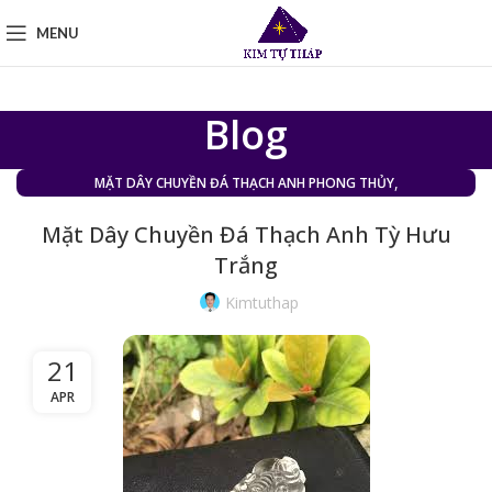
MENU
Blog
,
MẶT DÂY CHUYỀN ĐÁ THẠCH ANH PHONG THỦY
MẶT DÂY CHUYỀN ĐÁ THẠCH ANH TRẮNG (TÓC TRẮNG)
Mặt Dây Chuyền Đá Thạch Anh Tỳ Hưu
Trắng
Kimtuthap
21
APR