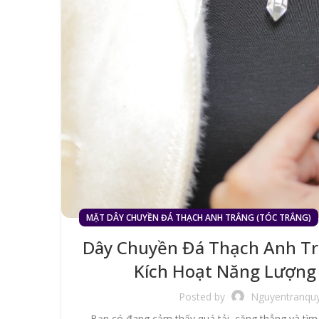
MẶT DÂY CHUYỀN ĐÁ THẠCH ANH TRẮNG (TÓC TRẮNG)
Dây Chuyền Đá Thạch Anh T
Kích Hoạt Năng Lượng
Posted by
Nguyentranqu
Bạn có đang cảm thấy quá tải, căng thẳng và tìm