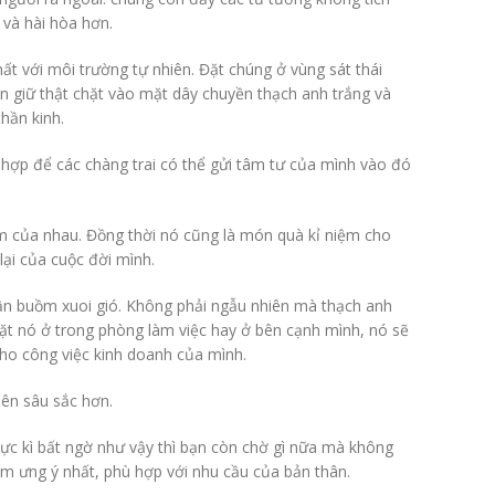
 và hài hòa hơn.
ất với môi trường tự nhiên. Đặt chúng ở vùng sát thái
n giữ thật chặt vào mặt dây chuyền thạch anh trắng và
hần kinh.
 hợp để các chàng trai có thể gửi tâm tư của mình vào đó
.
ăm của nhau. Đồng thời nó cũng là món quà kỉ niệm cho
ại của cuộc đời mình.
ận buồm xuoi gió. Không phải ngẫu nhiên mà thạch anh
đặt nó ở trong phòng làm việc hay ở bên cạnh mình, nó sẽ
cho công việc kinh doanh của mình.
nên sâu sắc hơn.
cực kì bất ngờ như vậy thì bạn còn chờ gì nữa mà không
m ưng ý nhất, phù hợp với nhu cầu của bản thân.