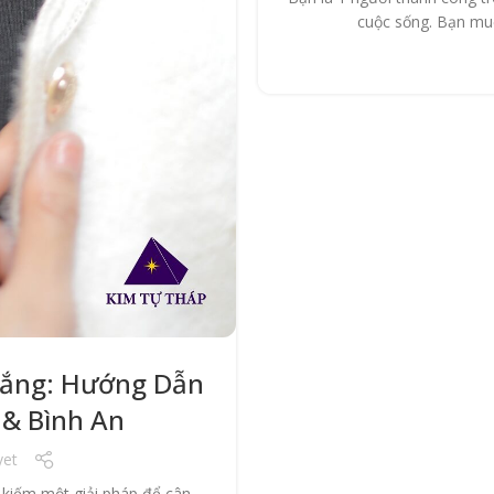
cuộc sống. Bạn muố
rắng: Hướng Dẫn
 & Bình An
yet
 kiếm một giải pháp để cân