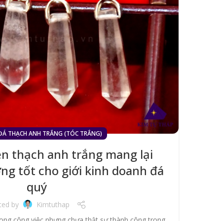
ĐÁ THẠCH ANH TRẮNG (TÓC TRẮNG)
KIẾN
n thạch anh trắng mang lại
Mặ
ng tốt cho giới kinh doanh đá
th
quý
ted by
Kimtuthap
rong công việc nhưng chưa thật sự thành công trong
Hiện