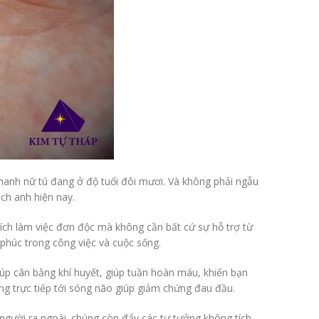
thanh nữ tú đang ở độ tuổi đôi mươi. Và không phải ngẫu
ch anh hiện nay.
ích làm việc đơn độc mà không cần bất cứ sự hỗ trợ từ
phúc trong công việc và cuộc sống.
iúp cân bằng khí huyết, giúp tuần hoàn máu, khiến bạn
ng trực tiếp tới sóng não giúp giảm chứng đau đầu.
 người ra ngoài. chúng còn đẩy các tư tưởng không tích