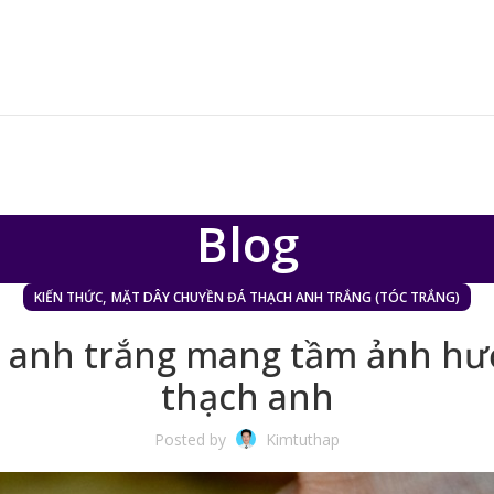
Blog
,
KIẾN THỨC
MẶT DÂY CHUYỀN ĐÁ THẠCH ANH TRẮNG (TÓC TRẮNG)
 anh trắng mang tầm ảnh hưở
thạch anh
Posted by
Kimtuthap