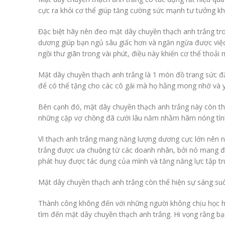
cực ra khỏi cơ thể giúp tăng cường sức mạnh tư tưởng kh
Đặc biệt hãy nên đeo mặt dây chuyền thạch anh trắng tron
dương giúp bạn ngủ sâu giấc hơn và ngăn ngừa được việc 
ngồi thư giãn trong vài phút, điều này khiến cơ thể thoải
Mặt dây chuyền thạch anh trắng là 1 món đồ trang sức đặ
để có thể tặng cho các cô gái mà họ hằng mong nhớ và yê
Bên cạnh đó, mặt dây chuyền thạch anh trắng này còn th
những cặp vợ chồng đã cưới lâu năm nhằm hâm nóng tình c
Vì thạch anh trắng mang năng lượng dương cực lớn nên n
trắng được ưa chuộng từ các doanh nhân, bởi nó mang đến
phát huy được tác dụng của mình và tăng năng lực tập tr
Mặt dây chuyền thạch anh trắng còn thể hiện sự sáng suốt
Thành công không đến với những người không chịu học hỏi 
tìm đến mặt dây chuyền thạch anh trắng. Hi vọng rằng b