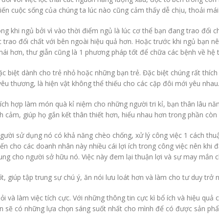
iến cuộc sống của chúng ta lúc nào cũng cảm thấy dễ chịu, thoải mái
g khi ngủ bởi vì vào thời điểm ngủ là lúc cơ thể bạn đang trao đổi ch
trao đổi chất với bên ngoài hiệu quả hơn. Hoặc trước khi ngủ bạn nê
 mái hơn, thư giẫn cũng là 1 phương pháp tốt để chữa các bệnh về hệ t
c biệt dành cho trẻ nhỏ hoặc những bạn trẻ. Đặc biệt chúng rất thích
u thương, là hiện vật không thể thiếu cho các cặp đôi mới yêu nhau
ích hợp làm món quà kỉ niệm cho những người tri kỉ, bạn thân lâu n
ảm, giúp họ gắn kết thân thiết hơn, hiểu nhau hơn trong phần còn l
gười sử dụng nó có khả năng chèo chống, xử lý công việc 1 cách thu
 cho các doanh nhân này nhiều cái lợi ích trong công việc nên khi 
ung cho người sở hữu nó. Việc này đem lại thuận lợi và sự may mắn 
, giúp tập trung sự chú ý, ăn nói lưu loát hơn và làm cho tư duy trở 
và làm việc tích cực. Với những thông tin cực kì bổ ích và hiệu quả 
ạn sẽ có những lựa chọn sáng suốt nhất cho mình để có được sản phẩ