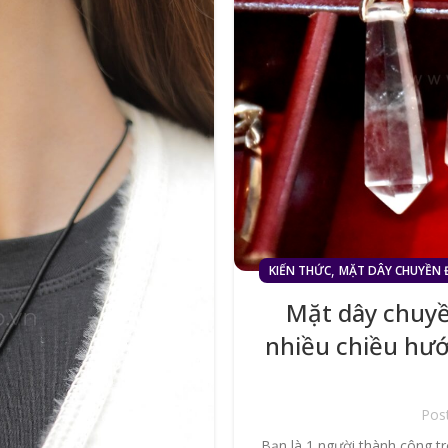
,
KIẾN THỨC
MẶT DÂY CHUYỀN 
Mặt dây chuyề
nhiều chiều hướ
Pos
Bạn là 1 người thành công t