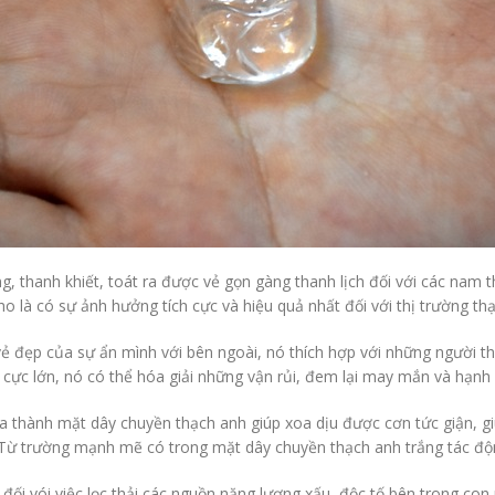
 thanh khiết, toát ra được vẻ gọn gàng thanh lịch đối với các nam 
 là có sự ảnh hưởng tích cực và hiệu quả nhất đối với thị trường thạ
ẻ đẹp của sự ẩn mình với bên ngoài, nó thích hợp với những người th
ực lớn, nó có thể hóa giải những vận rủi, đem lại may mắn và hạnh 
ra thành mặt dây chuyền thạch anh giúp xoa dịu được cơn tức giận, g
. Từ trường mạnh mẽ có trong mặt dây chuyền thạch anh trắng tác độ
đối vói việc lọc thải các nguồn năng lượng xấu, độc tố bên trong con