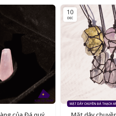
10
DEC
MẶT DÂY CHUYỀN ĐÁ THẠCH 
hàng của Đá quý
Mặt dây chuyền