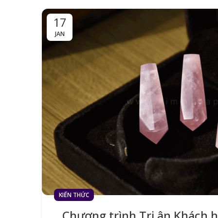
17
JAN
KIẾN THỨC
Chương trình Tri ân Khách 