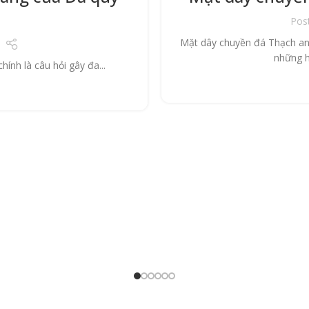
Pos
Mặt dây chuyền đá Thạch anh
những h
ính là câu hỏi gây đa...