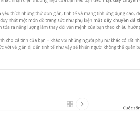
ười khác nhận diện thương hiệu của bạn nếu bạn đeo
mặt dây chuyền 
n yêu thích những thứ đơn giản, tinh tế và mang tính ứng dụng cao, 
 duy nhất một món đồ trang sức như phụ kiện
mặt dây chuyền đá t
nh tỏa ra năng lượng làm thay đổi vận mệnh của bạn theo chiều hướng
 cho cá tính của bạn – khác với những người phụ nữ khác có rất nhi
 với vẻ giản dị đến tinh tế như vậy sẽ khiến người không thể quên bạ
Cuộc sốn