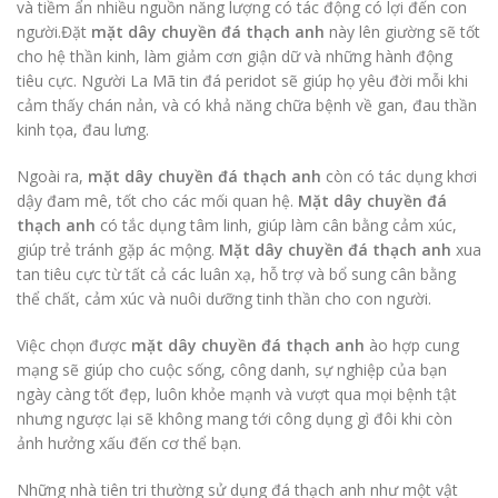
và tiềm ẩn nhiều nguồn năng lượng có tác động có lợi đến con
người.Đặt
mặt dây chuyền đá thạch anh
này lên giường sẽ tốt
cho hệ thần kinh, làm giảm cơn giận dữ và những hành động
tiêu cực. Người La Mã tin đá peridot sẽ giúp họ yêu đời mỗi khi
cảm thấy chán nản, và có khả năng chữa bệnh về gan, đau thần
kinh tọa, đau lưng.
Ngoài ra,
mặt dây chuyền đá thạch anh
còn có tác dụng khơi
dậy đam mê, tốt cho các mối quan hệ.
Mặt dây chuyền đá
thạch anh
có tắc dụng tâm linh, giúp làm cân bằng cảm xúc,
giúp trẻ tránh gặp ác mộng.
Mặt dây chuyền đá thạch anh
xua
tan tiêu cực từ tất cả các luân xạ, hỗ trợ và bổ sung cân bằng
thể chất, cảm xúc và nuôi dưỡng tinh thần cho con người.
Việc chọn được
mặt dây chuyền đá thạch anh
ào hợp cung
mạng sẽ giúp cho cuộc sống, công danh, sự nghiệp của bạn
ngày càng tốt đẹp, luôn khỏe mạnh và vượt qua mọi bệnh tật
nhưng ngược lại sẽ không mang tới công dụng gì đôi khi còn
ảnh hưởng xấu đến cơ thể bạn.
Những nhà tiên tri thường sử dụng đá thạch anh như một vật