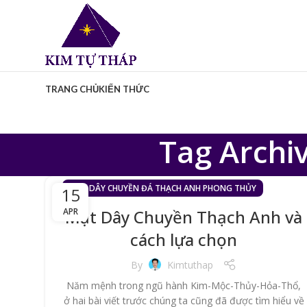
TRANG CHỦ
KIẾN THỨC
Tag Archi
MẶT DÂY CHUYỀN ĐÁ THẠCH ANH PHONG THỦY
15
APR
Mặt Dây Chuyền Thạch Anh và
cách lựa chọn
By
Kimtuthap
Năm mệnh trong ngũ hành Kim-Mộc-Thủy-Hỏa-Thổ,
ở hai bài viết trước chúng ta cũng đã được tìm hiểu về