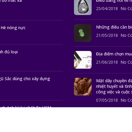
 đồ mát xa
Điều đáng nói về 
25/04/2018
No C
Những điều cần bi
 Hè nóng nực
21/05/2018
No C
h đủ loại
Địa điểm chọn mu
21/06/2018
No C
ũ Sắc dùng cho xây dựng
Mặt dây chuyền đ
nhiệt huyết và tì
công việc và cuộc 
07/05/2018
No C
ch Anh kỳ lại nhất Tp.HCM
Mặt Dây Chuyền Th
26/04/2018
No C