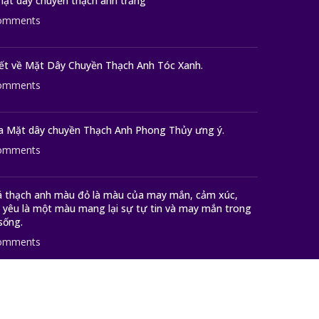
mặt dây chuyền thạch anh trắng
omments
ết về Mặt Dây Chuyền Thạch Anh Tóc Xanh.
omments
a Mặt dây chuyền Thạch Anh Phong Thủy ưng ý.
omments
á thạch anh màu đỏ là màu của may mắn, cảm xúc,
nh yêu là một màu mang lại sự tự tin và may mắn trong
sống.
omments
ạch Anh gắn kết tình yêu.
omments