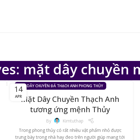
ves: mặt dây chuyền
MẶT DÂY CHUYỀN ĐÁ THẠCH ANH PHONG THỦY
14
APR
Mặt Dây Chuyền Thạch Anh
tương ứng mệnh Thủy
By
Kimtuthap
Trong phong thủy có rất nhiều vật phẩm nhỏ được
trưng bày trong nhà hay đeo trên người giúp mang tới